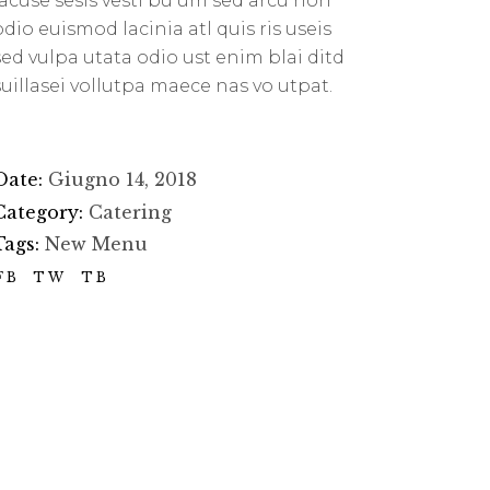
lacuse sesis vesti bu um sed arcu non
odio euismod lacinia atl quis ris useis
sed vulpa utata odio ust enim blai ditd
suillasei vollutpa maece nas vo utpat.
Date:
Giugno 14, 2018
Category:
Catering
Tags:
New Menu
FB
TW
TB